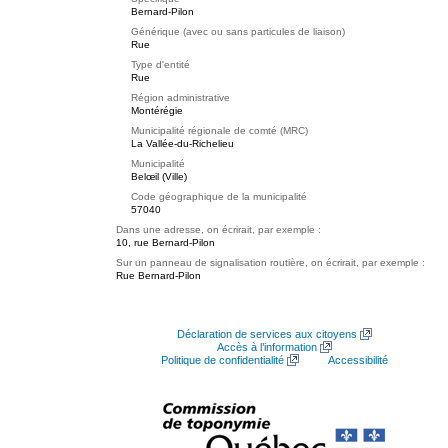
Bernard-Pilon
Générique (avec ou sans particules de liaison)
Rue
Type d'entité
Rue
Région administrative
Montérégie
Municipalité régionale de comté (MRC)
La Vallée-du-Richelieu
Municipalité
Belœil (Ville)
Code géographique de la municipalité
57040
Dans une adresse, on écrirait, par exemple :
10, rue Bernard-Pilon
Sur un panneau de signalisation routière, on écrirait, par exemple :
Rue Bernard-Pilon
Déclaration de services aux citoyens
Accès à l’information
Politique de confidentialité
Accessibilité