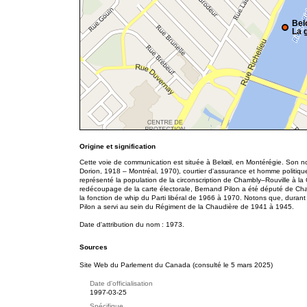
Bel
La g
Origine et signification
Cette voie de communication est située à Belœil, en Montérégie. Son no
Dorion, 1918 – Montréal, 1970), courtier d'assurance et homme politique. 
représenté la population de la circonscription de Chambly–Rouville à 
redécoupage de la carte électorale, Bernand Pilon a été député de Ch
la fonction de whip du Parti libéral de 1966 à 1970. Notons que, dura
Pilon a servi au sein du Régiment de la Chaudière de 1941 à 1945.
Date d'attribution du nom : 1973.
Sources
Site Web du Parlement du Canada (consulté le 5 mars 2025)
Date d'officialisation
1997-03-25
Spécifique