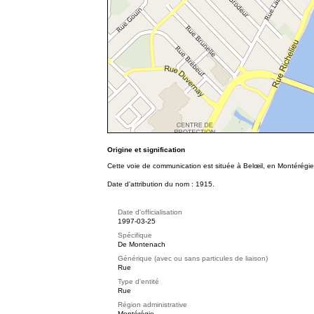
Origine et signification
Cette voie de communication est située à Belœil, en Montérégi
Date d'attribution du nom : 1915.
Date d'officialisation
1997-03-25
Spécifique
De Montenach
Générique (avec ou sans particules de liaison)
Rue
Type d'entité
Rue
Région administrative
Montérégie