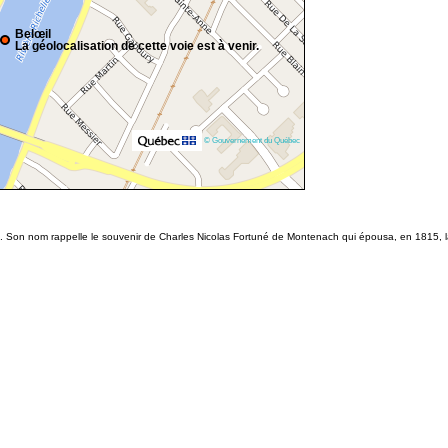
Belœil
La géolocalisation de cette voie est à venir.
© Gouvernement du Québec
e. Son nom rappelle le souvenir de Charles Nicolas Fortuné de Montenach qui épousa, en 1815, l