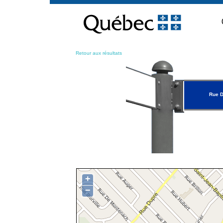
Passer
au
contenu
Retour aux résultats
Rue 
+
−