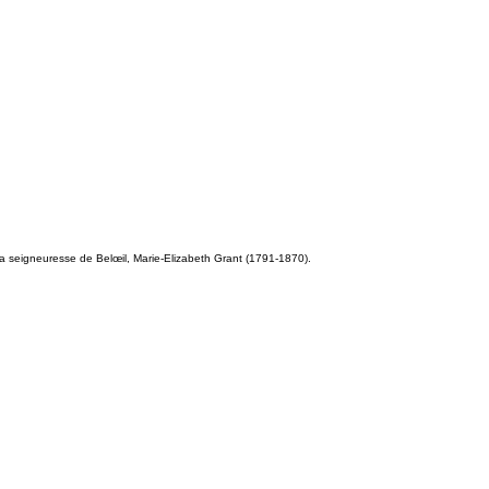
a seigneuresse de Belœil, Marie-Elizabeth Grant (1791-1870).