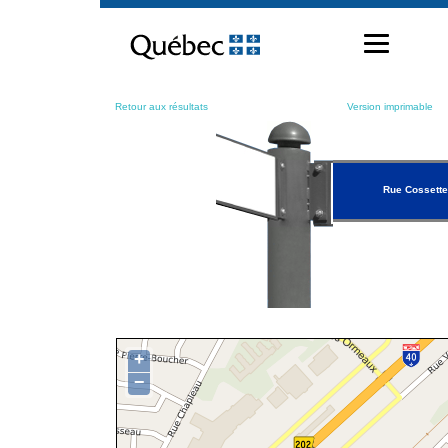
Passer
au
contenu
Retour aux résultats
Version imprimable
Rue Cossette
+
−