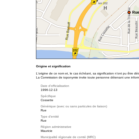
Rue
Origine et signification
L'origine de ce nom et, le cas échéant, sa signification n’ont pu être d
La Commission de toponymie invite toute personne détenant une informat
Date d'officialisation
1996-12-13
Spécifique
Cossette
Générique (avec ou sans particules de liaison)
Rue
Type d'entité
Rue
Région administrative
Mauricie
Municipalité régionale de comté (MRC)