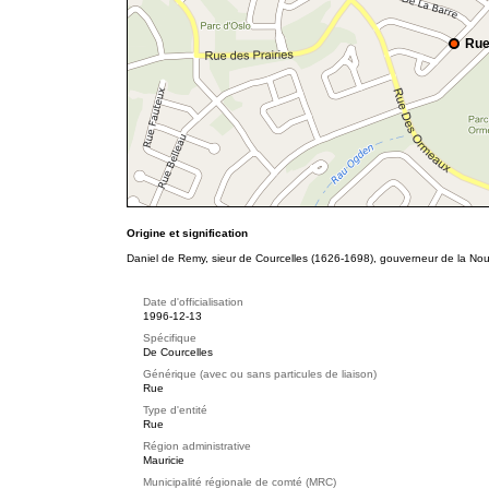
Rue
Origine et signification
Daniel de Remy, sieur de Courcelles (1626-1698), gouverneur de la No
Date d'officialisation
1996-12-13
Spécifique
De Courcelles
Générique (avec ou sans particules de liaison)
Rue
Type d'entité
Rue
Région administrative
Mauricie
Municipalité régionale de comté (MRC)