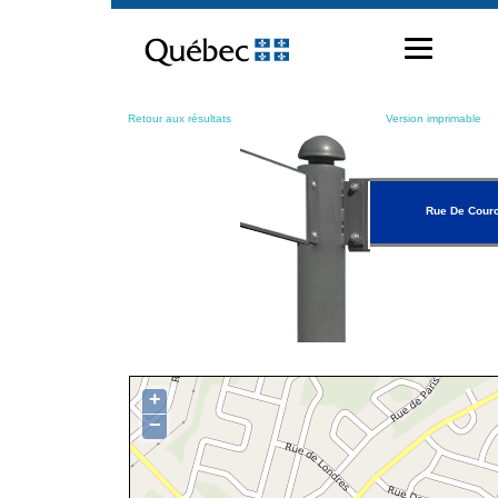
Passer
au
contenu
Retour aux résultats
Version imprimable
Rue De Courc
+
−