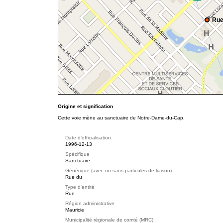
Rue
Origine et signification
Cette voie mène au sanctuaire de Notre-Dame-du-Cap.
Date d'officialisation
1996-12-13
Spécifique
Sanctuaire
Générique (avec ou sans particules de liaison)
Rue du
Type d'entité
Rue
Région administrative
Mauricie
Municipalité régionale de comté (MRC)