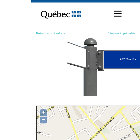
Passer
au
contenu
Retour aux résultats
Version imprimable
e
76
Rue Est
+
−