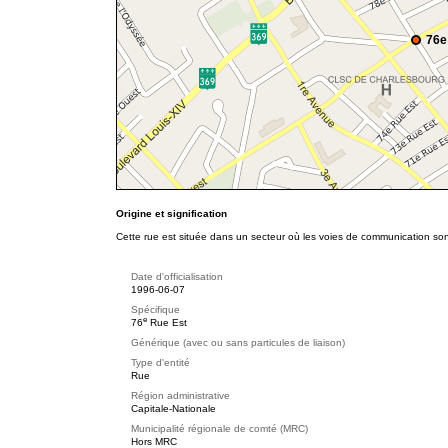
76e
Origine et signification
Cette rue est située dans un secteur où les voies de communication son
Date d'officialisation
1996-06-07
Spécifique
e
76
Rue Est
Générique (avec ou sans particules de liaison)
Type d'entité
Rue
Région administrative
Capitale-Nationale
Municipalité régionale de comté (MRC)
Hors MRC