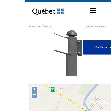
Passer
au
contenu
Retour aux résultats
Version imprimable
Rue Bergero
+
−