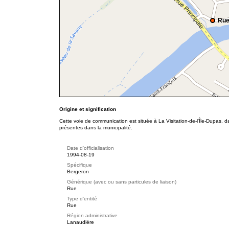
Rue
Origine et signification
Cette voie de communication est située à La Visitation-de-l'Île-Dupas, 
présentes dans la municipalité.
Date d'officialisation
1994-08-19
Spécifique
Bergeron
Générique (avec ou sans particules de liaison)
Rue
Type d'entité
Rue
Région administrative
Lanaudière