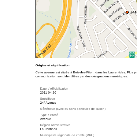
24e
Origine et signification
Cette avenue est située à Bois-des-Filion, dans les Laurentides. Plus p
communication sont identifiées par des désignations numériques.
Date d'officialisation
2011-04-26
Spécifique
e
24
Avenue
Générique (avec ou sans particules de liaison)
Type d'entité
Avenue
Région administrative
Laurentides
Municipalité régionale de comté (MRC)