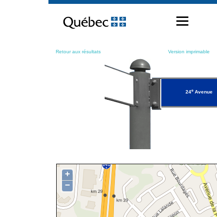
Passer
au
contenu
Retour aux résultats
Version imprimable
e
24
Avenue
+
−