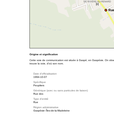
Rue
Origine et signification
Cette voie de communication est située à Gaspé, en Gaspésie. On obse
trouve la voie, d'où son nom.
Date d'officialisation
1994-10-07
Spécifique
Peupliers
Générique (avec ou sans particules de liaison)
Rue des
Type d'entité
Rue
Région administrative
Gaspésie–Îles-de-la-Madeleine