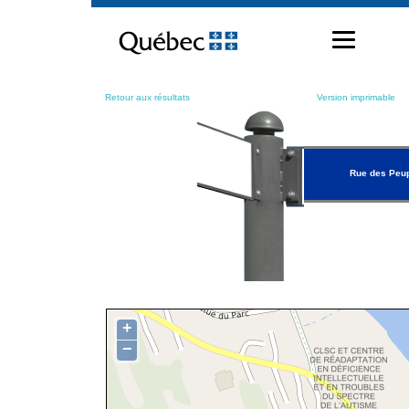
Passer
au
contenu
Retour aux résultats
Version imprimable
Rue des Peup
+
−