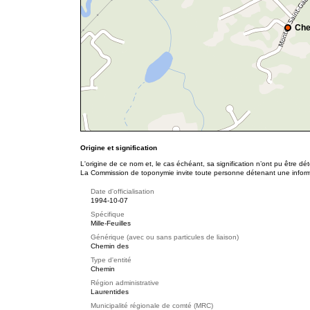
Che
Origine et signification
L'origine de ce nom et, le cas échéant, sa signification n’ont pu être d
La Commission de toponymie invite toute personne détenant une informat
Date d'officialisation
1994-10-07
Spécifique
Mille-Feuilles
Générique (avec ou sans particules de liaison)
Chemin des
Type d'entité
Chemin
Région administrative
Laurentides
Municipalité régionale de comté (MRC)