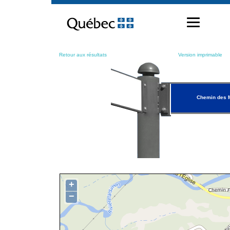
Passer
au
contenu
Retour aux résultats
Version imprimable
Chemin des M
+
−