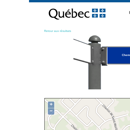
Passer
au
contenu
Retour aux résultats
Chemi
+
−