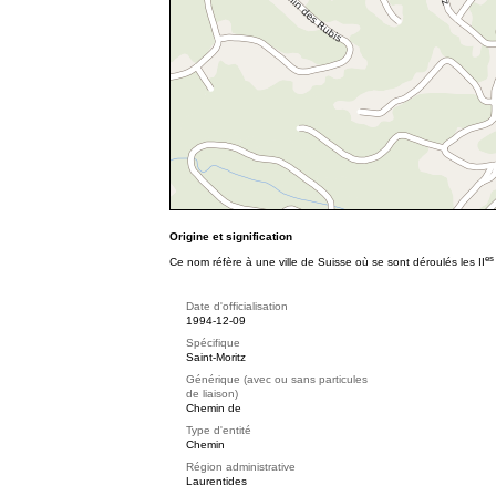
Origine et signification
es
Ce nom réfère à une ville de Suisse où se sont déroulés les II
Date d'officialisation
1994-12-09
Spécifique
Saint-Moritz
Générique (avec ou sans particules
de liaison)
Chemin de
Type d'entité
Chemin
Région administrative
Laurentides