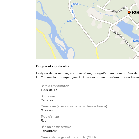
Rue
Origine et signification
L'origine de ce nom et, le cas échéant, sa signification n’ont pu être d
La Commission de toponymie invite toute personne détenant une informat
Date d'officialisation
1996-08-16
Spécifique
Cervidés
Générique (avec ou sans particules de liaison)
Rue des
Type d'entité
Rue
Région administrative
Lanaudière
Municipalité régionale de comté (MRC)