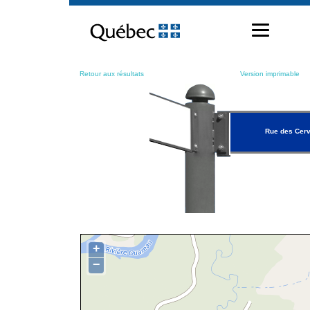
Passer
au
contenu
Retour aux résultats
Version imprimable
Rue des Cer
+
−