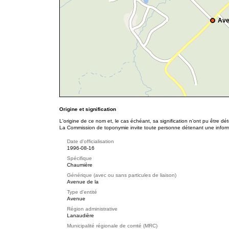
Ave
Origine et signification
L'origine de ce nom et, le cas échéant, sa signification n’ont pu être d
La Commission de toponymie invite toute personne détenant une informat
Date d'officialisation
1996-08-16
Spécifique
Chaumière
Générique (avec ou sans particules de liaison)
Avenue de la
Type d'entité
Avenue
Région administrative
Lanaudière
Municipalité régionale de comté (MRC)