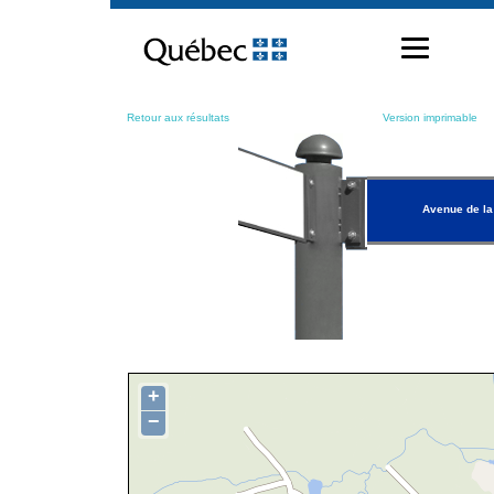
Passer
au
contenu
Retour aux résultats
Version imprimable
Avenue de l
+
−