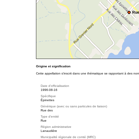
Rue
Origine et signification
Cette appellation s'inscrit dans une thématique se rapportant à des nom
Date d'officialisation
1996-08-16
Spécifique
Épinettes
Générique (avec ou sans particules de liaison)
Rue des
Type d'entité
Rue
Région administrative
Lanaudière
Municipalité régionale de comté (MRC)