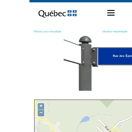
Passer
au
contenu
Retour aux résultats
Version imprimable
Rue des Épin
+
−