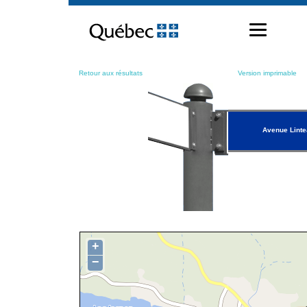
Passer
au
contenu
Retour aux résultats
Version imprimable
Avenue Lint
+
−