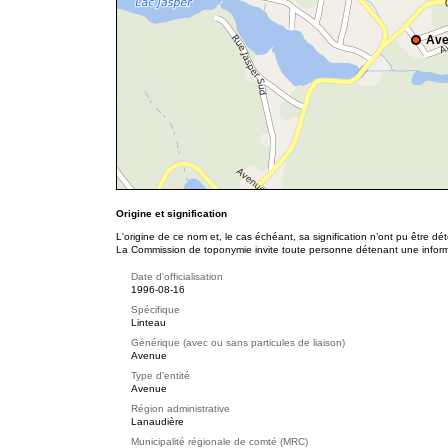
Ave
Origine et signification
L'origine de ce nom et, le cas échéant, sa signification n’ont pu être d
La Commission de toponymie invite toute personne détenant une informat
Date d'officialisation
1996-08-16
Spécifique
Linteau
Générique (avec ou sans particules de liaison)
Avenue
Type d'entité
Avenue
Région administrative
Lanaudière
Municipalité régionale de comté (MRC)