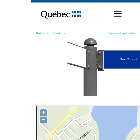
Passer
au
contenu
Retour aux résultats
Version imprimable
Rue Rimont
+
−