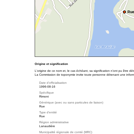
Rue
Origine et signification
L'origine de ce nom et, le cas échéant, sa signification n’ont pu être d
La Commission de toponymie invite toute personne détenant une informat
Date d'officialisation
1996-08-16
Spécifique
Rimont
Générique (avec ou sans particules de liaison)
Rue
Type d'entité
Rue
Région administrative
Lanaudière
Municipalité régionale de comté (MRC)