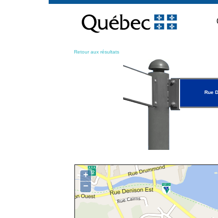
Passer
au
contenu
Retour aux résultats
Rue D
+
−