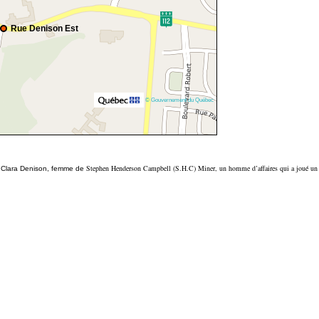
Rue Denison Est
© Gouvernement du Québec
Stephen Henderson Campbell (S.H.C) Miner, un homme d’affaires qui a joué un rô
e Clara Denison, femme de