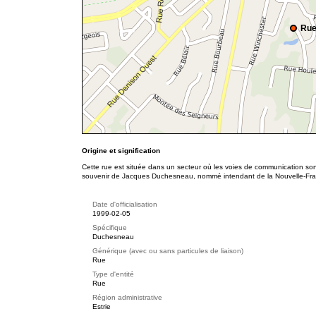
Rue
Origine et signification
Cette rue est située dans un secteur où les voies de communication son
souvenir de Jacques Duchesneau, nommé intendant de la Nouvelle-Fr
Date d'officialisation
1999-02-05
Spécifique
Duchesneau
Générique (avec ou sans particules de liaison)
Rue
Type d'entité
Rue
Région administrative
Estrie