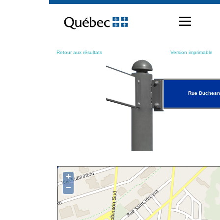
Passer
au
contenu
Retour aux résultats
Version imprimable
Rue Duches
+
−