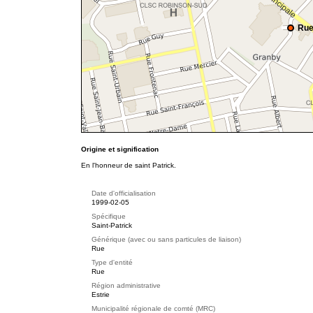
Rue
Origine et signification
En l'honneur de saint Patrick.
Date d'officialisation
1999-02-05
Spécifique
Saint-Patrick
Générique (avec ou sans particules de liaison)
Rue
Type d'entité
Rue
Région administrative
Estrie
Municipalité régionale de comté (MRC)