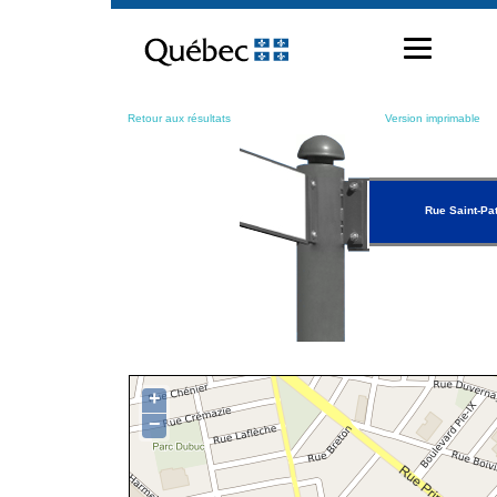
Passer
au
contenu
Retour aux résultats
Version imprimable
Rue Saint-Pat
+
−