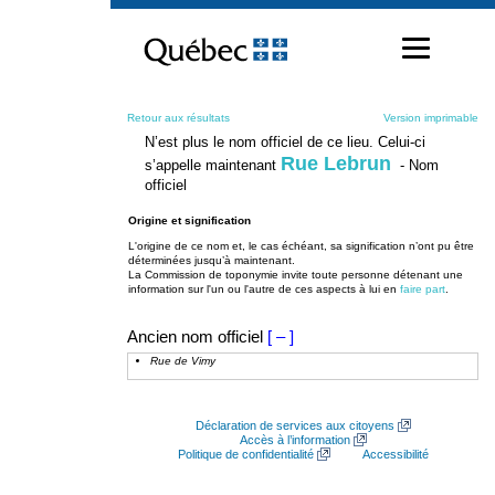
Passer
au
contenu
Retour aux résultats
Version imprimable
N’est plus le nom officiel de ce lieu. Celui-ci
Rue Lebrun
s’appelle maintenant
- Nom
officiel
Origine et signification
L'origine de ce nom et, le cas échéant, sa signification n’ont pu être
déterminées jusqu’à maintenant.
La Commission de toponymie invite toute personne détenant une
information sur l'un ou l'autre de ces aspects à lui en
faire part
.
Ancien nom officiel
[ – ]
Rue de Vimy
Déclaration de services aux citoyens
Accès à l’information
Politique de confidentialité
Accessibilité