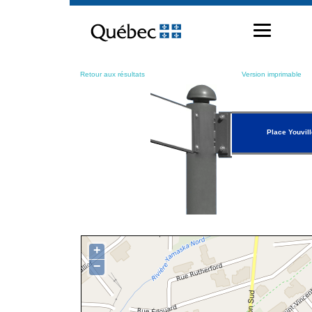
Passer
au
contenu
Retour aux résultats
Version imprimable
Place Youvill
+
−