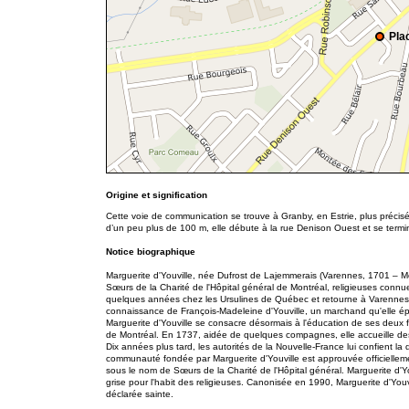
Pla
Origine et signification
Cette voie de communication se trouve à Granby, en Estrie, plus préci
d’un peu plus de 100 m, elle débute à la rue Denison Ouest et se termi
Notice biographique
Marguerite d'Youville, née Dufrost de Lajemmerais (Varennes, 1701 – Mo
Sœurs de la Charité de l'Hôpital général de Montréal, religieuses connu
quelques années chez les Ursulines de Québec et retourne à Varennes. 
connaissance de François-Madeleine d'Youville, un marchand qu'elle 
Marguerite d'Youville se consacre désormais à l'éducation de ses deux
de Montréal. En 1737, aidée de quelques compagnes, elle accueille des
Dix années plus tard, les autorités de la Nouvelle-France lui confient la 
communauté fondée par Marguerite d'Youville est approuvée officielle
sous le nom de Sœurs de la Charité de l'Hôpital général. Marguerite d'You
grise pour l'habit des religieuses. Canonisée en 1990, Marguerite d'Yo
déclarée sainte.