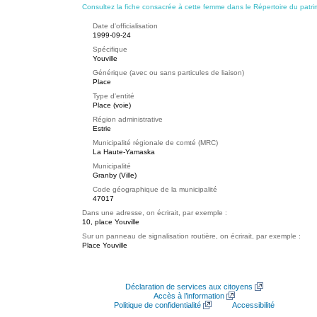
Consultez la fiche consacrée à cette femme dans le Répertoire du patri
Date d'officialisation
1999-09-24
Spécifique
Youville
Générique (avec ou sans particules de liaison)
Place
Type d'entité
Place (voie)
Région administrative
Estrie
Municipalité régionale de comté (MRC)
La Haute-Yamaska
Municipalité
Granby (Ville)
Code géographique de la municipalité
47017
Dans une adresse, on écrirait, par exemple :
10, place Youville
Sur un panneau de signalisation routière, on écrirait, par exemple :
Place Youville
Déclaration de services aux citoyens
Accès à l’information
Politique de confidentialité
Accessibilité