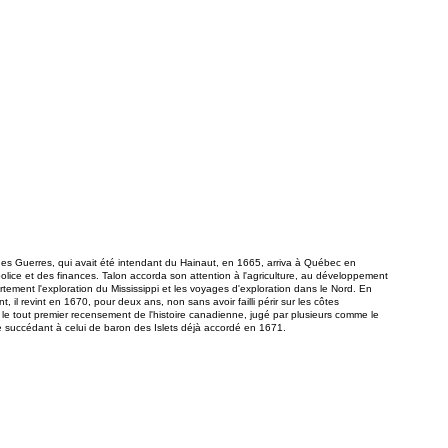
es Guerres, qui avait été intendant du Hainaut, en 1665, arriva à Québec en
police et des finances. Talon accorda son attention à l'agriculture, au développement
rtement l'exploration du Mississippi et les voyages d'exploration dans le Nord. En
 il revint en 1670, pour deux ans, non sans avoir failli périr sur les côtes
le tout premier recensement de l'histoire canadienne, jugé par plusieurs comme le
e succédant à celui de baron des Islets déjà accordé en 1671.