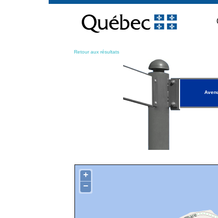
Passer
au
contenu
Retour aux résultats
Avenu
+
−