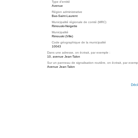
Type d'entité
Avenue
Région administrative
Bas-Saint-Laurent
Municipalité régionale de comté (MRC)
Rimouski-Neigette
Municipalité
Rimouski (Ville)
Code géographique de la municipalité
10043
Dans une adresse, on écrirait, par exemple :
10, avenue Jean-Talon
Sur un panneau de signalisation routière, on écrirait, par exemp
Avenue Jean-Talon
Décl