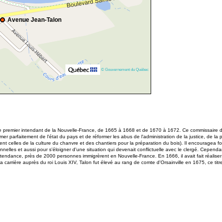
Avenue Jean-Talon
© Gouvernement du Québec
le premier intendant de la Nouvelle-France, de 1665 à 1668 et de 1670 à 1672. Ce commissaire d
r parfaitement de l'état du pays et de réformer les abus de l'administration de la justice, de la 
ent celles de la culture du chanvre et des chantiers pour la préparation du bois). Il encouragea fo
elles et aussi pour s'éloigner d'une situation qui devenait conflictuelle avec le clergé. Cependant,
endance, près de 2000 personnes immigrèrent en Nouvelle-France. En 1666, il avait fait réaliser 
rrière auprès du roi Louis XIV, Talon fut élevé au rang de comte d'Orsainville en 1675, ce titr