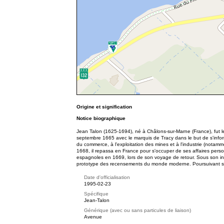
Origine et signification
Notice biographique
Jean Talon (1625-1694), né à Châlons-sur-Marne (France), fut 
septembre 1665 avec le marquis de Tracy dans le but de s'informe
du commerce, à l'exploitation des mines et à l'industrie (notamm
1668, il repassa en France pour s'occuper de ses affaires personn
espagnoles en 1669, lors de son voyage de retour. Sous son int
prototype des recensements du monde moderne. Poursuivant sa ca
Date d'officialisation
1995-02-23
Spécifique
Jean-Talon
Générique (avec ou sans particules de liaison)
Avenue