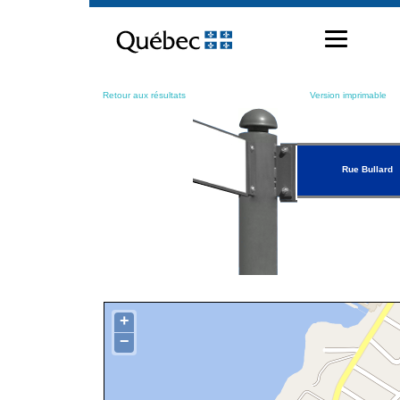
Passer
au
contenu
Retour aux résultats
Version imprimable
Rue Bullard
+
−