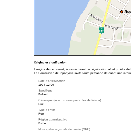
Rue
Origine et signification
L'origine de ce nom et, le cas échéant, sa signification n’ont pu être d
La Commission de toponymie invite toute personne détenant une informat
Date d'officialisation
1994-12-09
Spécifique
Bullard
Générique (avec ou sans particules de liaison)
Rue
Type d'entité
Rue
Région administrative
Estrie
Municipalité régionale de comté (MRC)