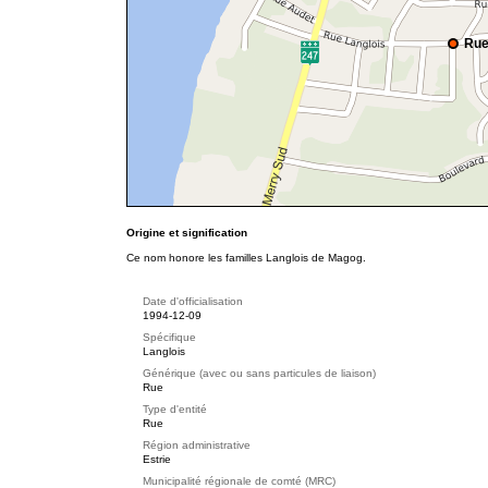
Rue
Origine et signification
Ce nom honore les familles Langlois de Magog.
Date d'officialisation
1994-12-09
Spécifique
Langlois
Générique (avec ou sans particules de liaison)
Rue
Type d'entité
Rue
Région administrative
Estrie
Municipalité régionale de comté (MRC)