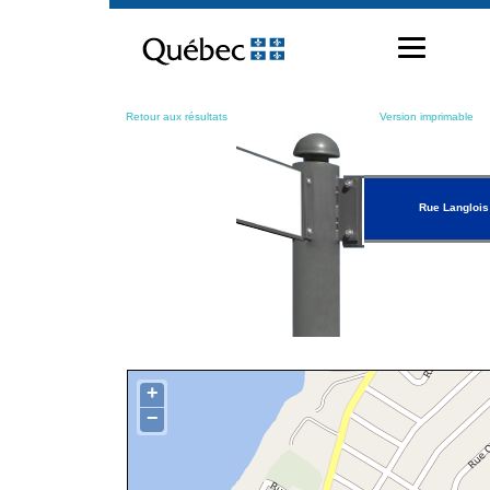
Passer
au
contenu
Retour aux résultats
Version imprimable
Rue Langlois
+
−