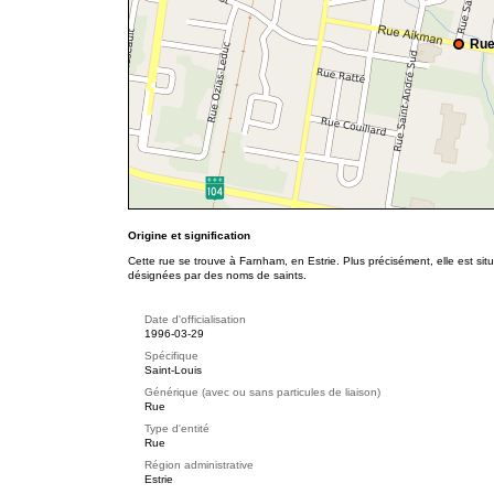
Rue
Origine et signification
Cette rue se trouve à Farnham, en Estrie. Plus précisément, elle est s
désignées par des noms de saints.
Date d'officialisation
1996-03-29
Spécifique
Saint-Louis
Générique (avec ou sans particules de liaison)
Rue
Type d'entité
Rue
Région administrative
Estrie