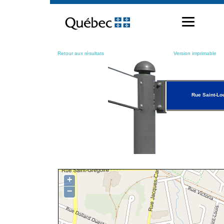
Passer
au
contenu
Retour aux résultats
Version imprimable
Rue Saint-Lo
+
−