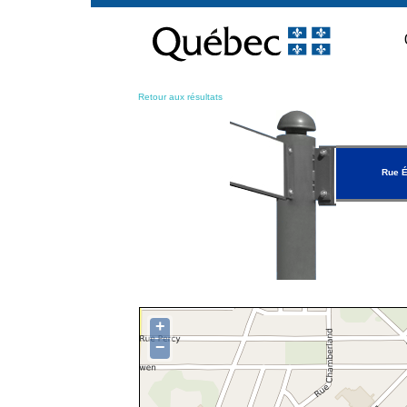
Passer
au
contenu
Retour aux résultats
Rue É
+
−