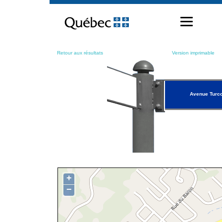
Passer
au
contenu
Retour aux résultats
Version imprimable
Avenue Turco
+
−