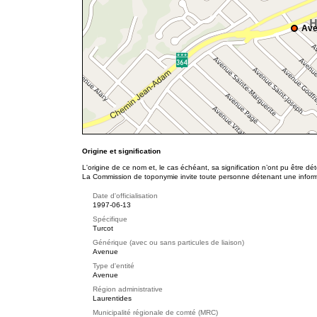
Ave
Origine et signification
L'origine de ce nom et, le cas échéant, sa signification n’ont pu être d
La Commission de toponymie invite toute personne détenant une informat
Date d'officialisation
1997-06-13
Spécifique
Turcot
Générique (avec ou sans particules de liaison)
Avenue
Type d'entité
Avenue
Région administrative
Laurentides
Municipalité régionale de comté (MRC)