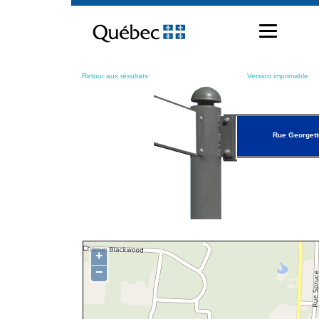
Passer
au
contenu
Retour aux résultats
Version imprimable
Rue Georgett
+
−