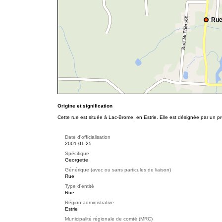
Rue
Origine et signification
Cette rue est située à Lac-Brome, en Estrie. Elle est désignée par un p
Date d'officialisation
2001-01-25
Spécifique
Georgette
Générique (avec ou sans particules de liaison)
Rue
Type d'entité
Rue
Région administrative
Estrie
Municipalité régionale de comté (MRC)