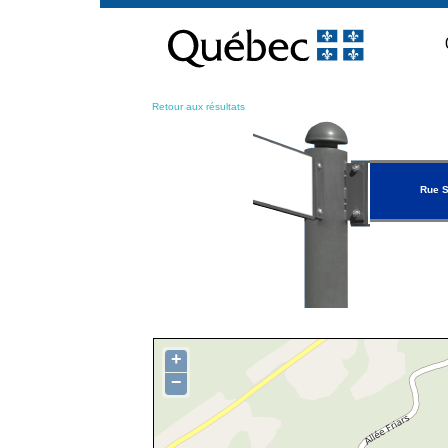
Passer
au
contenu
Retour aux résultats
Rue S
+
−