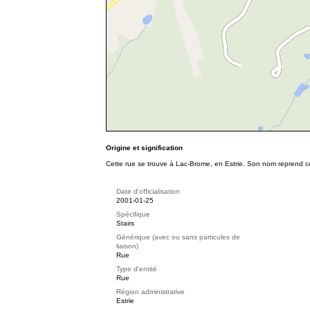
Origine et signification
Cette rue se trouve à Lac-Brome, en Estrie. Son nom reprend cel
Date d'officialisation
2001-01-25
Spécifique
Stairs
Générique (avec ou sans particules de
liaison)
Rue
Type d'entité
Rue
Région administrative
Estrie