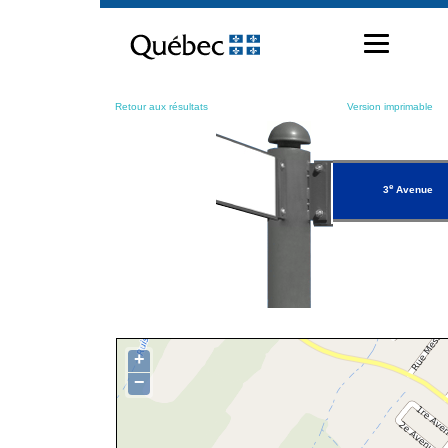
Passer
au
contenu
Retour aux résultats
Version imprimable
e
3
Avenue
+
−