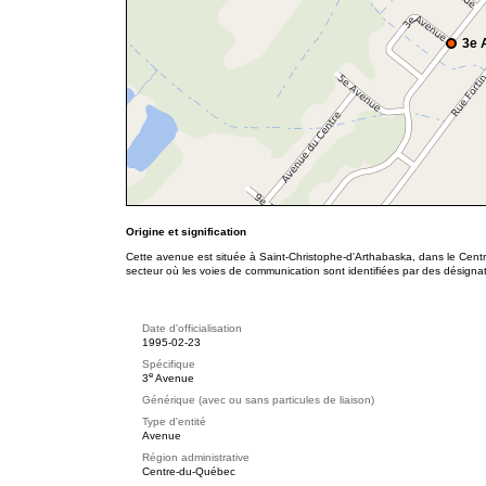
3e 
Origine et signification
Cette avenue est située à Saint-Christophe-d'Arthabaska, dans le Cent
secteur où les voies de communication sont identifiées par des désigna
Date d'officialisation
1995-02-23
Spécifique
e
3
Avenue
Générique (avec ou sans particules de liaison)
Type d'entité
Avenue
Région administrative
Centre-du-Québec