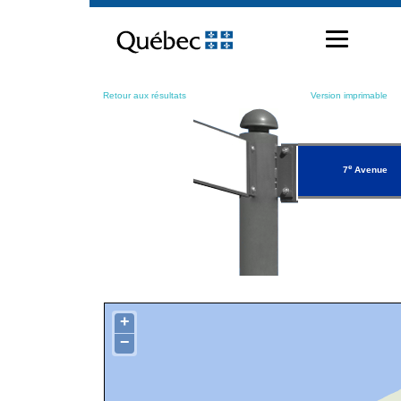
Passer
au
contenu
Retour aux résultats
Version imprimable
e
7
Avenue
+
−