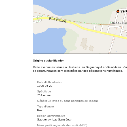
7e 
Origine et signification
Cette avenue est située à Desbiens, au Saguenay–Lac-Saint-Jean. Plus 
de communication sont identifiées par des désignations numériques.
Date d'officialisation
1995-05-29
Spécifique
e
7
Avenue
Générique (avec ou sans particules de liaison)
Type d'entité
Rue
Région administrative
Saguenay–Lac-Saint-Jean
Municipalité régionale de comté (MRC)