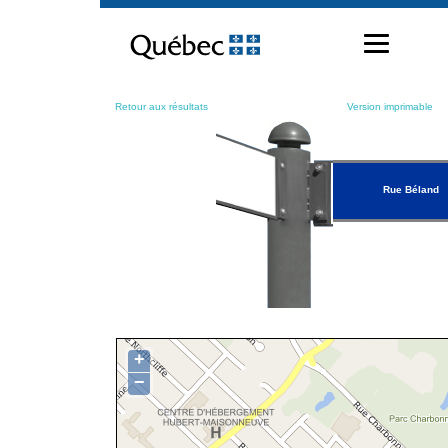
Passer
au
contenu
Retour aux résultats
Version imprimable
Rue Béland
+
−