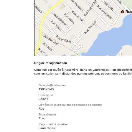
Rue
Origine et signification
Cette rue est située à Rosemère, dans les Laurentides. Plus précisémen
communication sont désignées par des prénoms et des noms de famille
Date d'officialisation
1995-05-29
Spécifique
Béland
Générique (avec ou sans particules de liaison)
Rue
Type d'entité
Rue
Région administrative
Laurentides