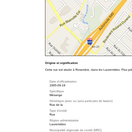
Origine et signification
Cette rue est située à Rosemère, dans les Laurentides. Plus p
Date d'officialisation
1995-09-18
Spécifique
Mésange
Générique (avec ou sans particules de liaison)
Rue de la
Type d'entité
Rue
Région administrative
Laurentides
Municipalité régionale de comté (MRC)