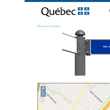
Passer
au
contenu
Retour aux résultats
Rue d
+
−