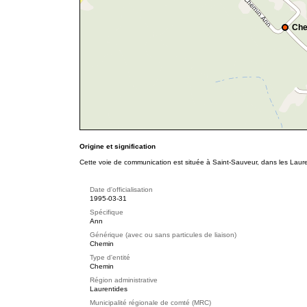
Che
Origine et signification
Cette voie de communication est située à Saint-Sauveur, dans les Laur
Date d'officialisation
1995-03-31
Spécifique
Ann
Générique (avec ou sans particules de liaison)
Chemin
Type d'entité
Chemin
Région administrative
Laurentides
Municipalité régionale de comté (MRC)