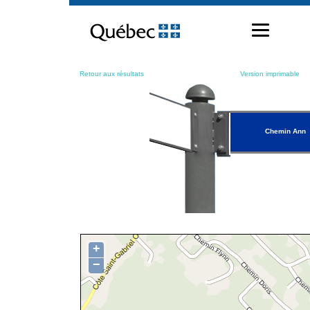
Passer
au
contenu
Retour aux résultats
Version imprimable
Chemin Ann
+
−