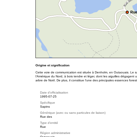
Rue
Origine et signification
Cette voie de communication est située à Denholm, en Outaouais. Le sa
l'Amérique du Nord, à bois tendre et léger, dont les aiguilles dégagent 
arbre de Noël
. De plus, il constitue l'une des principales essences fores
Date d'officialisation
1995-07-25
Spécifique
Sapins
Générique (avec ou sans particules de liaison)
Rue des
Type d'entité
Rue
Région administrative
Outaouais