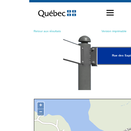
Passer
au
contenu
Retour aux résultats
Version imprimable
Rue des Sap
+
−