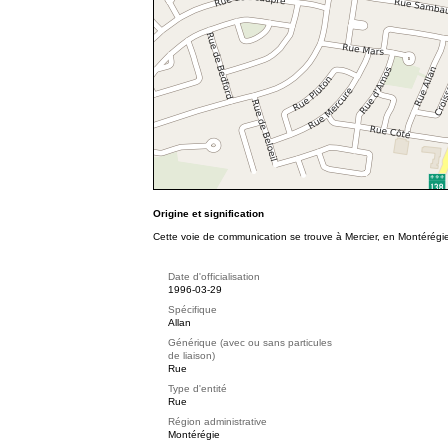
Origine et signification
Cette voie de communication se trouve à Mercier, en Montérégi
Date d'officialisation
1996-03-29
Spécifique
Allan
Générique (avec ou sans particules
de liaison)
Rue
Type d'entité
Rue
Région administrative
Montérégie