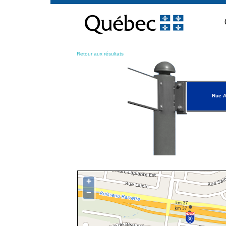
Passer
au
contenu
Retour aux résultats
Rue A
+
−