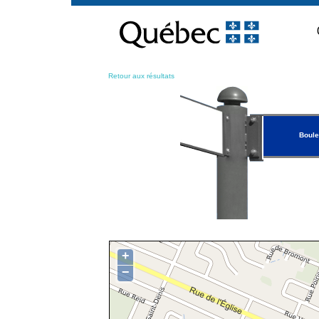
Passer
au
contenu
Retour aux résultats
Boule
+
−