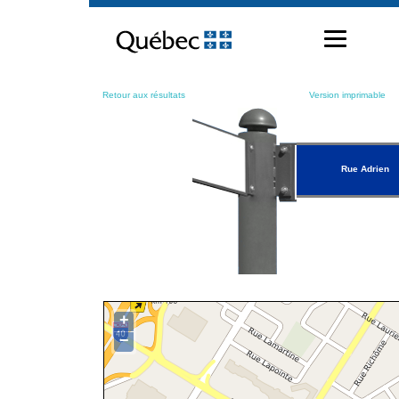
Passer
au
contenu
Retour aux résultats
Version imprimable
Rue Adrien
+
−