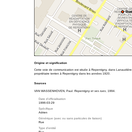
Rue
Origine et signification
Cette voie de communication est située à Repentigny, dans Lanaudière. 
propriétaire terrien à Repentigny dans les années 1920.
Sources
VAN WASSENHOVEN, Paul.
Repentigny et ses rues
, 1994.
Date d'officialisation
1996-03-29
Spécifique
Adrien
Générique (avec ou sans particules de liaison)
Rue
Type d'entité
Rue