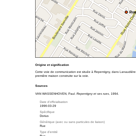
Rue
Origine et signification
Cette voie de communication est située à Repentigny, dans Lanaudière. 
première maison construite sur la voie.
Sources
VAN WASSENHOVEN, Paul.
Repentigny et ses rues
, 1994.
Date d'officialisation
1996-03-29
Spécifique
Dorius
Générique (avec ou sans particules de liaison)
Rue
Type d'entité
Rue