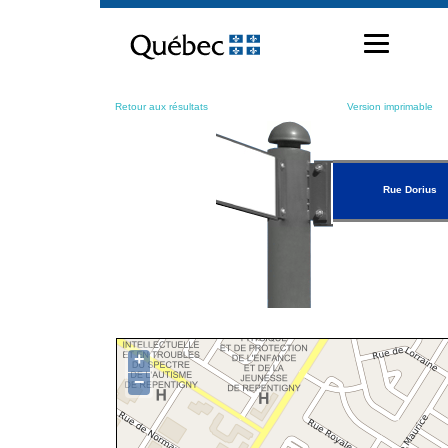
Passer
au
contenu
Retour aux résultats
Version imprimable
Rue Dorius
+
−