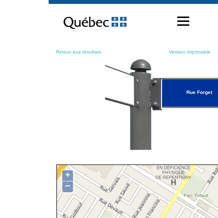
Passer
au
contenu
Retour aux résultats
Version imprimable
Rue Forget
+
−