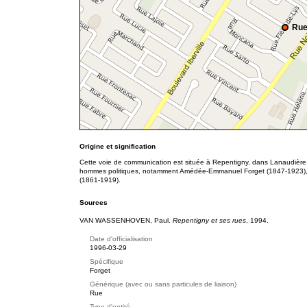
Rue
Origine et signification
Cette voie de communication est située à Repentigny, dans Lanaudière.
hommes politiques, notamment Amédée-Emmanuel Forget (1847-1923), L
(1861-1919).
Sources
VAN WASSENHOVEN, Paul.
Repentigny et ses rues
, 1994.
Date d'officialisation
1996-03-29
Spécifique
Forget
Générique (avec ou sans particules de liaison)
Rue
Type d'entité