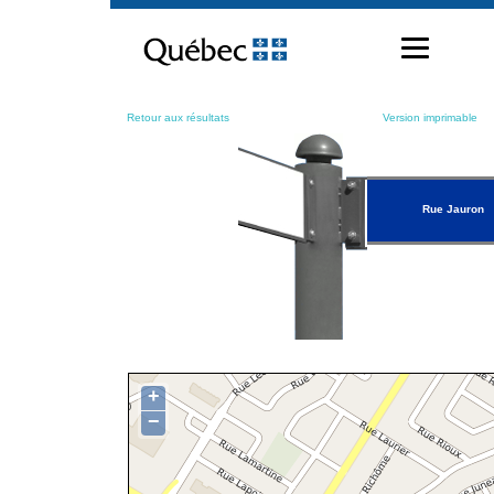
Passer
au
contenu
Retour aux résultats
Version imprimable
Rue Jauron
+
−