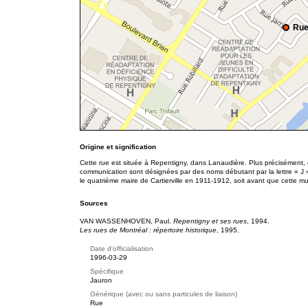
Rue
Origine et signification
Cette rue est située à Repentigny, dans Lanaudière. Plus précisément, 
communication sont désignées par des noms débutant par la lettre « J ».
le quatrième maire de Cartierville en 1911-1912, soit avant que cette m
Sources
VAN WASSENHOVEN, Paul.
Repentigny et ses rues
, 1994.
Les rues de Montréal : répertoire historique
, 1995.
Date d'officialisation
1996-03-29
Spécifique
Jauron
Générique (avec ou sans particules de liaison)
Rue