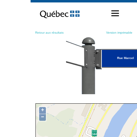
Passer
au
contenu
Retour aux résultats
Version imprimable
Rue Marcel
+
−