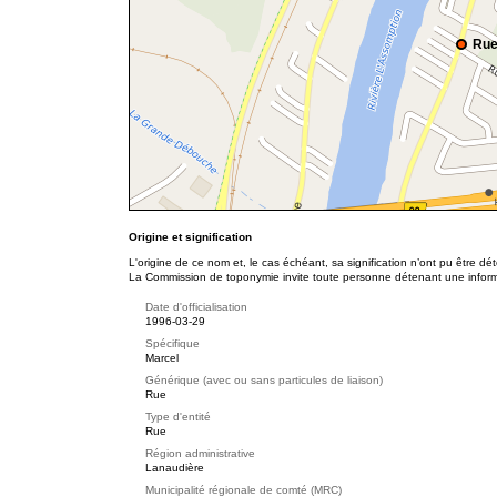
Rue
Origine et signification
L'origine de ce nom et, le cas échéant, sa signification n’ont pu être d
La Commission de toponymie invite toute personne détenant une informat
Date d'officialisation
1996-03-29
Spécifique
Marcel
Générique (avec ou sans particules de liaison)
Rue
Type d'entité
Rue
Région administrative
Lanaudière
Municipalité régionale de comté (MRC)