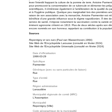
lever l'interdit frappant la culture de la pomme de terre. Antoine Parmen
pour promouvoir la consommation de ce tubercule et démonter les préj
scientifiques, il s'intéresse également à l'amélioration de la qualité du p
et à l'hygiène publique. Quelque peu marginalisé lors des premières a
raison de son association avec la monarchie, Antoine Parmentier est 
bénéficie d'une grande influence sous le régime napoléonien. À titre d
service de santé, il impose notamment la vaccination contre la variole et v
éminent agronome s'éteint en 1813. Plus de deux siècles après son d
encore nommés en son honneur, rappelant sa contribution à la populari
Sources
Repentigny et ses rues
(Paul van Wassenhoven,1994)
Site Web de l'Encyclopédie Larousse (consulté en février 2024)
Site Web de l'Encyclopédie Universalis (consulté en février 2024)
Date d'officialisation
1996-03-29
Spécifique
Parmentier
Générique (avec ou sans particules de liaison)
Rue
Type d'entité
Rue
Région administrative
Lanaudière
Municipalité régionale de comté (MRC)
L'Assomption
Municipalité
Repentigny (Ville)
Code géographique de la municipalité