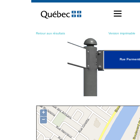
Passer
au
contenu
Retour aux résultats
Version imprimable
Rue Parment
+
−