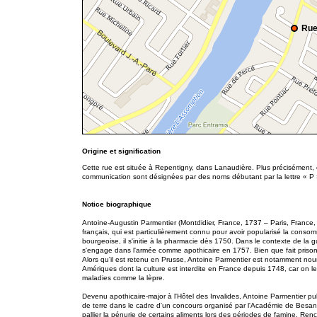
Rue
Origine et signification
Cette rue est située à Repentigny, dans Lanaudière. Plus précisément, 
communication sont désignées par des noms débutant par la lettre « P ».
Notice biographique
Antoine-Augustin Parmentier (Montdidier, France, 1737 – Paris, France,
français, qui est particulièrement connu pour avoir popularisé la conso
bourgeoise, il s'initie à la pharmacie dès 1750. Dans le contexte de la
s'engage dans l'armée comme apothicaire en 1757. Bien que fait prisonni
Alors qu'il est retenu en Prusse, Antoine Parmentier est notamment nour
Amériques dont la culture est interdite en France depuis 1748, car on l
maladies comme la lèpre.
Devenu apothicaire-major à l'Hôtel des Invalides, Antoine Parmentier p
de terre dans le cadre d'un concours organisé par l'Académie de Besanç
pallier la pénurie de certains aliments lors des périodes de famine. Re