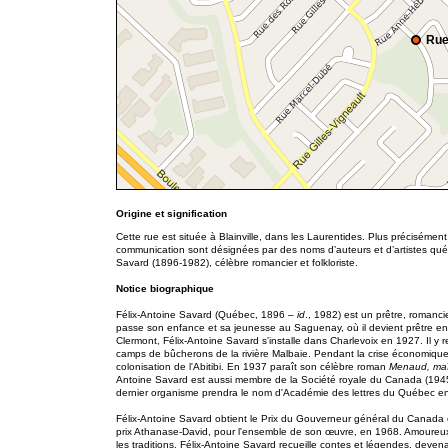
Rue
Origine et signification
Cette rue est située à Blainville, dans les Laurentides. Plus précisément
communication sont désignées par des noms d’auteurs et d’artistes québé
Savard (1896-1982), célèbre romancier et folkloriste.
Notice biographique
Félix-Antoine Savard (Québec, 1896 –
id
., 1982) est un prêtre, romancie
passe son enfance et sa jeunesse au Saguenay, où il devient prêtre en 
Clermont, Félix-Antoine Savard s'installe dans Charlevoix en 1927. Il y
camps de bûcherons de la rivière Malbaie. Pendant la crise économique
colonisation de l'Abitibi. En 1937 paraît son célèbre roman
Menaud, maî
Antoine Savard est aussi membre de la Société royale du Canada (1945
dernier organisme prendra le nom d'Académie des lettres du Québec 
Félix-Antoine Savard obtient le Prix du Gouverneur général du Canada
prix Athanase-David, pour l'ensemble de son œuvre, en 1968. Amoureux 
les traditions, Félix-Antoine Savard recueille contes et légendes, devena