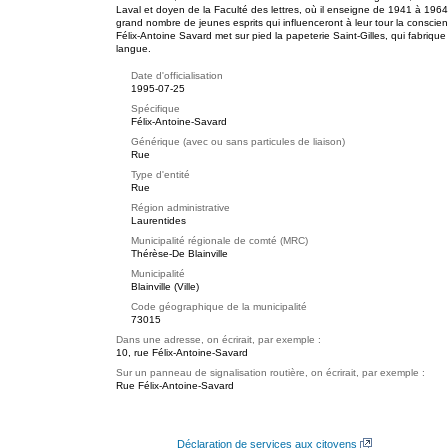
Laval et doyen de la Faculté des lettres, où il enseigne de 1941 à 19
grand nombre de jeunes esprits qui influenceront à leur tour la conscienc
Félix-Antoine Savard met sur pied la papeterie Saint-Gilles, qui fabriq
langue.
Date d'officialisation
1995-07-25
Spécifique
Félix-Antoine-Savard
Générique (avec ou sans particules de liaison)
Rue
Type d'entité
Rue
Région administrative
Laurentides
Municipalité régionale de comté (MRC)
Thérèse-De Blainville
Municipalité
Blainville (Ville)
Code géographique de la municipalité
73015
Dans une adresse, on écrirait, par exemple :
10, rue Félix-Antoine-Savard
Sur un panneau de signalisation routière, on écrirait, par exemple :
Rue Félix-Antoine-Savard
Déclaration de services aux citoyens