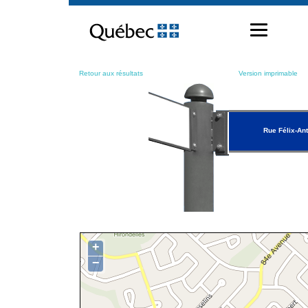
Passer
au
contenu
Retour aux résultats
Version imprimable
Rue Félix-An
+
−