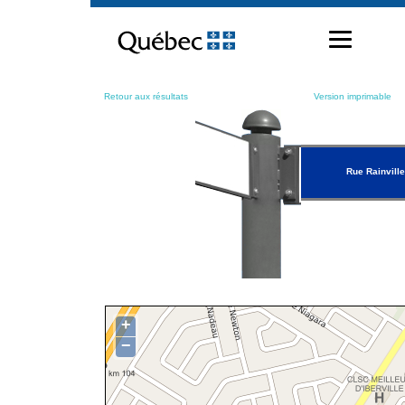
Passer
au
contenu
Retour aux résultats
Version imprimable
Rue Rainville
+
−