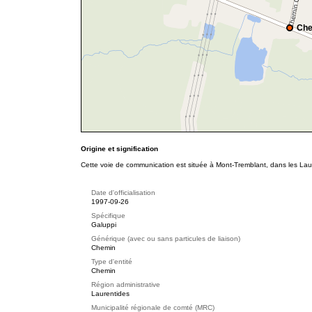
Che
Origine et signification
Cette voie de communication est située à Mont-Tremblant, dans les Lau
Date d'officialisation
1997-09-26
Spécifique
Galuppi
Générique (avec ou sans particules de liaison)
Chemin
Type d'entité
Chemin
Région administrative
Laurentides
Municipalité régionale de comté (MRC)