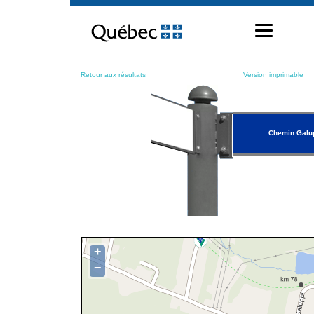
Passer
au
contenu
Retour aux résultats
Version imprimable
Chemin Galu
+
−