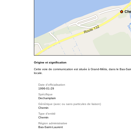
Che
Origine et signification
Cette voie de communication est située à Grand-Métis, dans le Bas-Sain
locale.
Date d'officialisation
1996-01-29
Spécifique
Dechamplain
Générique (avec ou sans particules de liaison)
Chemin
Type d'entité
Chemin
Région administrative
Bas-Saint-Laurent