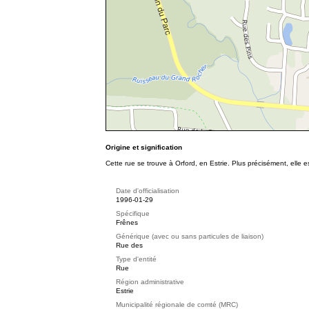
Origine et signification
Cette rue se trouve à Orford, en Estrie. Plus précisément, elle
Date d'officialisation
1996-01-29
Spécifique
Frênes
Générique (avec ou sans particules de liaison)
Rue des
Type d'entité
Rue
Région administrative
Estrie
Municipalité régionale de comté (MRC)