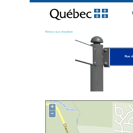
Passer
au
contenu
Retour aux résultats
Rue d
+
−