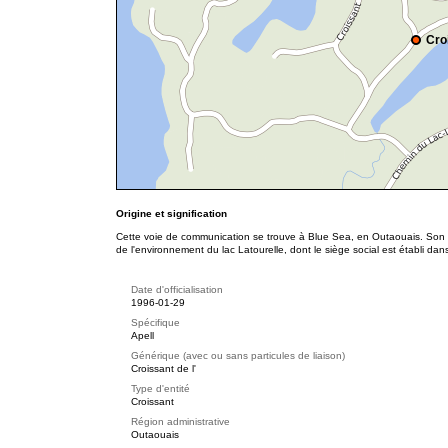
Cro
Origine et signification
Cette voie de communication se trouve à Blue Sea, en Outaouais. Son no
de l'environnement du lac Latourelle, dont le siège social est établi dans
Date d'officialisation
1996-01-29
Spécifique
Apell
Générique (avec ou sans particules de liaison)
Croissant de l'
Type d'entité
Croissant
Région administrative
Outaouais