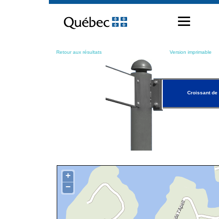
Passer
au
contenu
Retour aux résultats
Version imprimable
Croissant de 
+
−