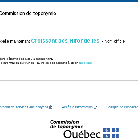
Commission de toponymie
Croissant des Hirondelles
’appelle maintenant
- Nom officiel
u être déterminées jusqu’à maintenant.
information sur l'un ou l'autre de ces aspects à lui en
faire part
.
aration de services aux citoyens
Accès à l’information
Politique de confidenti