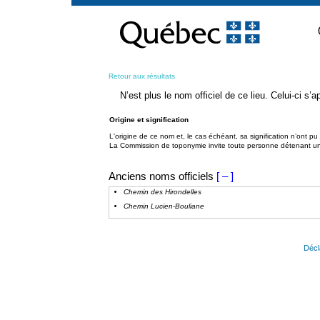
Passer
au
contenu
Retour aux résultats
N’est plus le nom officiel de ce lieu. Celui-ci s
Origine et signification
L'origine de ce nom et, le cas échéant, sa signification n’ont p
La Commission de toponymie invite toute personne détenant une 
Anciens noms officiels
[ – ]
Chemin des Hirondelles
Chemin Lucien-Bouliane
Décl